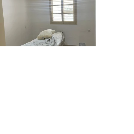
רייסר נדל"ן -
יעקב 054-4592-444
אלון 054-5366-630
מוכר/קונה נכס?
נשמח לשמוע
ממך!