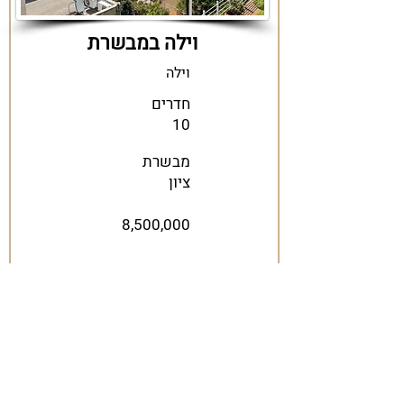
וילה במבשרת
וילה
חדרים
10
מבשרת
ציון
8,500,000
במבשרת ציון וילה על מגרש כ־560 מ"ר
עם נוף פתוח וייחודי. הבית כולל 7
חדרים – שלושה מאסטרים, סלון רחב
ושני מטבחים. מרפסת כ־70 מ"ר פונה
לנוף מרהיב, לצד שתי יחידות נפרדות
מניבות, חניה מקורה ומחסן.