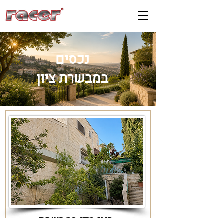
נכסים
במבשרת ציון